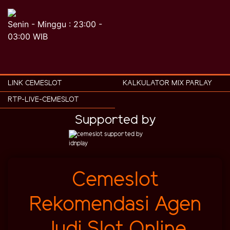
Senin - Minggu : 23:00 -
03:00 WIB
LINK CEMESLOT
KALKULATOR MIX PARLAY
RTP-LIVE-CEMESLOT
Supported by
Cemeslot
Rekomendasi Agen
Judi Slot Online