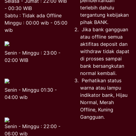
pemberitahuan
Selasa - Jumat : 22:00 WIB
terlebih dahulu
- 00:30 WIB
tergantung kebijakan
Sabtu : Tidak ada Offline
pihak BANK.
Minggu : 00:00 wib - 05:00
Jika bank gangguan
wib
atau offline semua
aktifitas deposit dan
withdraw tidak dapat
Senin - Minggu : 23:00 -
di prosses sampai
02:00 WIB
bank bersangkutan
normal kembali.
Perhatikan status
warna atau lampu
Senin - Minggu 01:30 -
indikator bank, Hijau
04:00 wib
Normal, Merah
Offline, Kuning
Gangguan.
Senin - Minggu : 22:00 -
06:00 wib