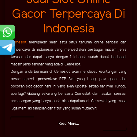
Gacor Terpercaya Di
Indonesia
Cemeslot
merupakan salah satu situs taruhan online terbaik dan
terpercaya di indonesia yang menyediakan berbagai macam jenis
taruhan dan dapat hanya dengan 1 id anda sudah dapat berbagai
macam jenis taruhan yang ada di Cemeslot.
Dengan anda bermain di Cemeslot akan mendapat keuntungan yang
besar seperti persentase RTP Slot yang tinggi, pola gacor dan
bocoran slot gacor hari ini yang akan update setiap harinya! Tunggu
apa lagi? Gabung sekarang bersama Cemeslot dan rasakan sensasi
kemenangan yang hanya anda bisa dapatkan di Cemeslot yang mana
juga memiliki tampilan dan fitur yang sudah mutakhir!
Read More...